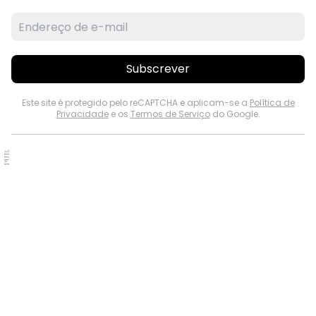
Subscrever
Este site é protegido pelo reCAPTCHA e aplicam-se a
Política de
Privacidade
e os
Termos de Serviço
do Google.
PUB.