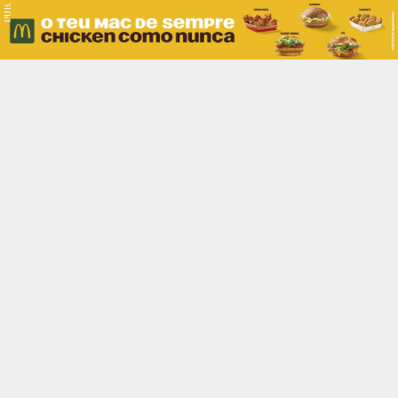
PUB.
Braga
Região
Desporto
Religião
Nacional
Internacional