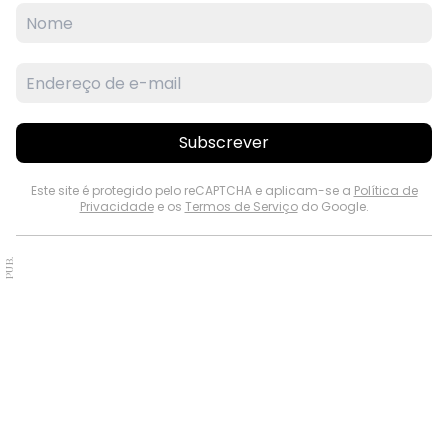
Subscrever
Este site é protegido pelo reCAPTCHA e aplicam-se a
Política de
Privacidade
e os
Termos de Serviço
do Google.
PUB.