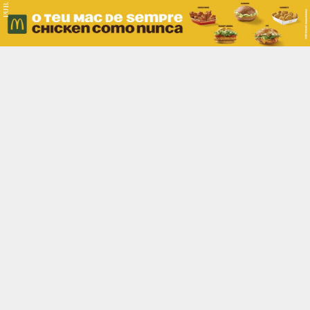
PUB.
Braga
Região
Desporto
Religião
Nacional
Internacional