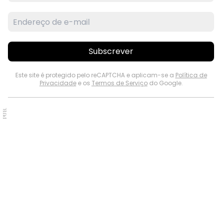
Subscrever
Este site é protegido pelo reCAPTCHA e aplicam-se a
Política de
Privacidade
e os
Termos de Serviço
do Google.
PUB.