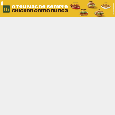
PUB.
Braga
Região
Desporto
Religião
Nacional
Internacional