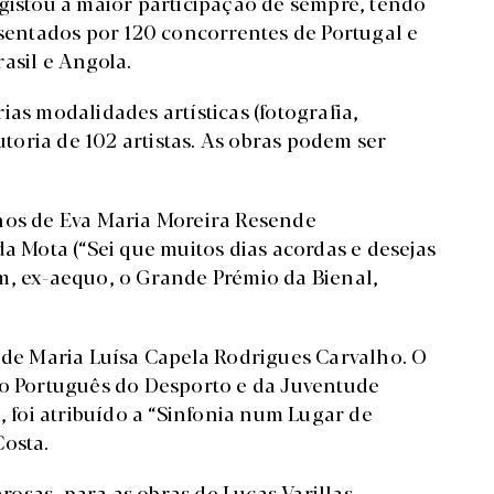
egistou a maior participação de sempre, tendo
esentados por 120 concorrentes de Portugal e
asil e Angola.
ias modalidades artísticas (fotografia,
utoria de 102 artistas. As obras podem ser
lhos de Eva Maria Moreira Resende
da Mota (“Sei que muitos dias acordas e desejas
m, ex-aequo, o Grande Prémio da Bienal,
, de Maria Luísa Capela Rodrigues Carvalho. O
to Português do Desporto e da Juventude
, foi atribuído a “Sinfonia num Lugar de
Costa.
osas, para as obras de Lucas Varillas