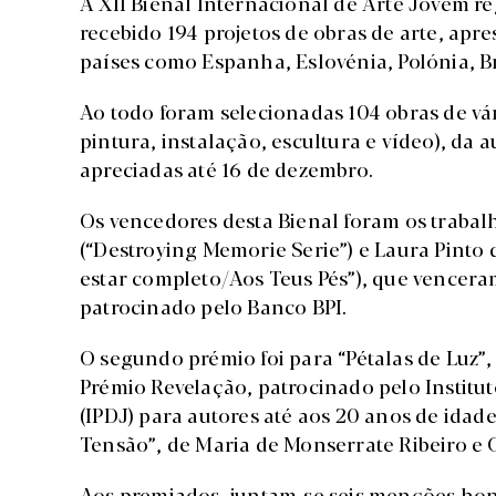
A XII Bienal Internacional de Arte Jovem r
recebido 194 projetos de obras de arte, apr
países como Espanha, Eslovénia, Polónia, Br
Ao todo foram selecionadas 104 obras de vár
pintura, instalação, escultura e vídeo), da a
apreciadas até 16 de dezembro.
Os vencedores desta Bienal foram os traba
(“Destroying Memorie Serie”) e Laura Pinto 
estar completo/Aos Teus Pés”), que vencera
patrocinado pelo Banco BPI.
O segundo prémio foi para “Pétalas de Luz”
Prémio Revelação, patrocinado pelo Institu
(IPDJ) para autores até aos 20 anos de idade
Tensão”, de Maria de Monserrate Ribeiro e 
Aos premiados, juntam-se seis menções honr