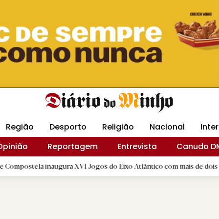
Revista Minha
Gráfica DM
Livraria DM
Arquidio
Região
Desporto
Religião
Nacional
Inte
Opinião
Reportagem
Entrevista
Canudo D
inaugura XVI Jogos do Eixo Atlântico com mais de dois mil atletas