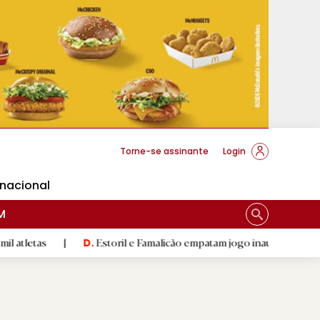
cese Braga
Torne-se assinante
Login
rnacional
M
|
Estoril e Famalicão empatam jogo inaugural da época
|
D.