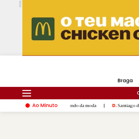
PUB.
DMtv
Hoje
17ºC
24ºC
Braga
Ao Minuto
ento e à inovação do mundo da moda
|
Santiago de Compostela 
D.