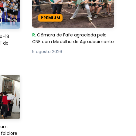
PREMIUM
R.
Câmara de Fafe agraciada pelo
b-18
CNE com Medalha de Agradecimento
' do
5 agosto 2026
imam
folclore