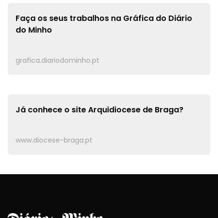
Faça os seus trabalhos na
Gráfica do Diário
do Minho
grafica.diariodominho.pt
Já conhece o site
Arquidiocese de Braga?
www.diocese-braga.pt