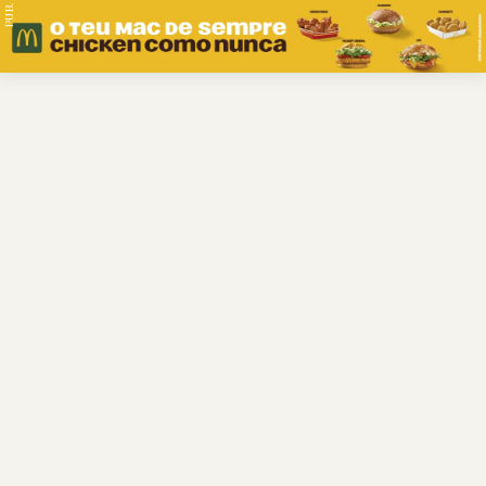
PUB.
Braga
Região
Desporto
Religião
Nacional
Internacional