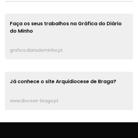
Faça os seus trabalhos na
Gráfica do Diário
do Minho
grafica.diariodominho.pt
Já conhece o site
Arquidiocese de Braga?
www.diocese-braga.pt