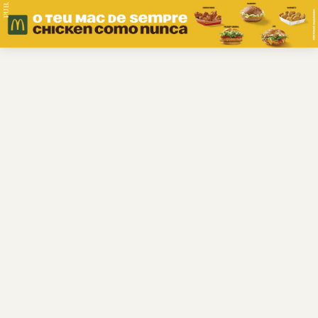
PUB.
Braga
Região
Desporto
Religião
Nacional
Internacional