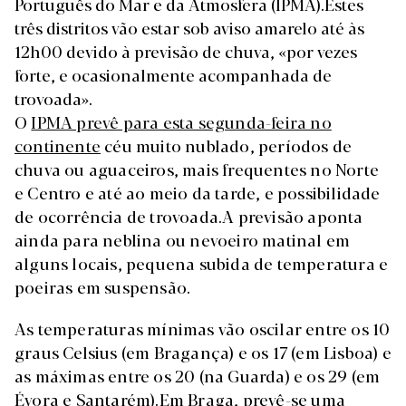
Português do Mar e da Atmosfera (IPMA).Estes
três distritos vão estar sob aviso amarelo até às
12h00 devido à previsão de chuva, «por vezes
forte, e ocasionalmente acompanhada de
trovoada».
O
IPMA prevê para esta segunda-feira no
continente
céu muito nublado, períodos de
chuva ou aguaceiros, mais frequentes no Norte
e Centro e até ao meio da tarde, e possibilidade
de ocorrência de trovoada.A previsão aponta
ainda para neblina ou nevoeiro matinal em
alguns locais, pequena subida de temperatura e
poeiras em suspensão.
As temperaturas mínimas vão oscilar entre os 10
graus Celsius (em Bragança) e os 17 (em Lisboa) e
as máximas entre os 20 (na Guarda) e os 29 (em
Évora e Santarém).Em Braga, prevê-se uma