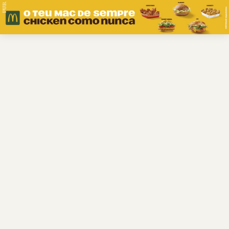
PUB.
Braga
Região
Desporto
Religião
Nacional
Internacional