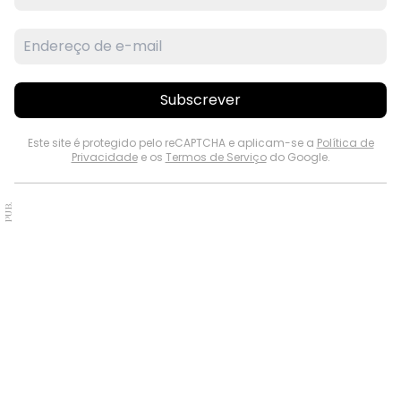
Subscrever
Este site é protegido pelo reCAPTCHA e aplicam-se a
Política de
Privacidade
e os
Termos de Serviço
do Google.
PUB.