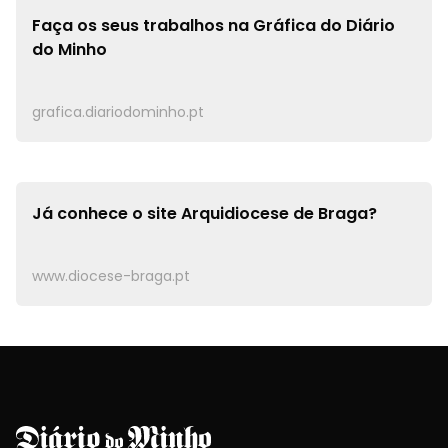
Faça os seus trabalhos na
Gráfica do Diário
do Minho
grafica.diariodominho.pt
Já conhece o site
Arquidiocese de Braga?
www.diocese-braga.pt