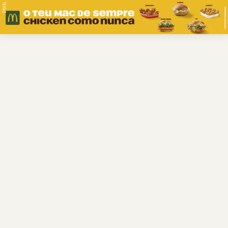
PUB.
Braga
Região
Desporto
Religião
Nacional
Internacional