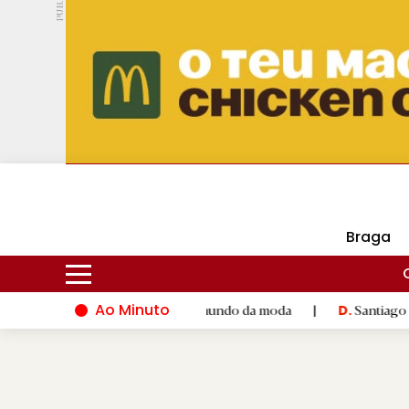
PUB.
DMtv
Hoje
16ºC
28ºC
Braga
Ao Minuto
alento e à inovação do mundo da moda
|
Santiago de Compostel
D.