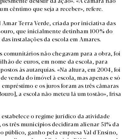
mplesmente desistir da ação». «A câmara não
m cêntimo que seja a receber», refere.
l Amar Terra Verde, criada por iniciativa das
 Bouro, que inicialmente detinham 100% do
o das instalações da escola em Amares.
s comunitários não chegavam para a obra, foi
lhão de euros, em nome da escola, para
ostos às autarquias. «Na altura, em 2004, foi
 de venda do imóvel à escola, mas apenas e só
 empréstimo e os juros foram as três câmaras
ouro], a escola não meteu lá um tostão», frisa
 estabelece o regime jurídico da atividade
, os três municípios decidiram alienar 51% da
so público, ganho pela empresa Val d'Ensino,