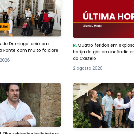
IUM
es de Domingo’ animam
R.
Quatro feridos em explos
a Ponte com muito folclore
botija de gás em incêndio 
do Castelo
 2026
2 agosto 2026