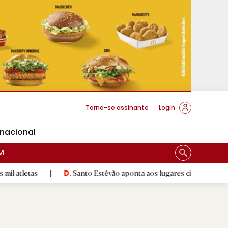
cese Braga
Torne-se assinante
Login
rnacional
M
|
Santo Estêvão aponta aos lugares cimeiros da Honra
|
D.