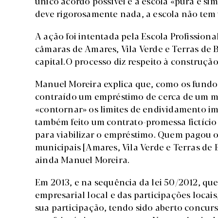
único acordo possível é a escola «pura e si
deve rigorosamente nada, a escola não tem u
A ação foi intentada pela Escola Profissiona
câmaras de Amares, Vila Verde e Terras de
capital.O processo diz respeito à construçã
Manuel Moreira explica que, como os fundo
contraído um empréstimo de cerca de um mi
«contornar» os limites de endividamento imp
também feito um contrato-promessa fictício
para viabilizar o empréstimo. Quem pagou o
municipais [Amares, Vila Verde e Terras de B
ainda Manuel Moreira.
Em 2013, e na sequência da lei 50/2012, que
empresarial local e das participações locais
sua participação, tendo sido aberto concur