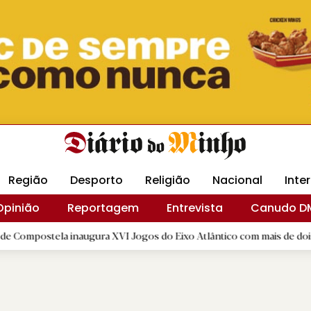
Revista Minha
Gráfica DM
Livraria DM
Arquidio
Região
Desporto
Religião
Nacional
Inte
Opinião
Reportagem
Entrevista
Canudo D
a inaugura XVI Jogos do Eixo Atlântico com mais de dois mil atletas