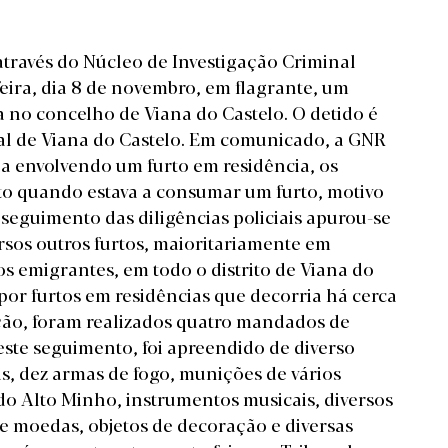
através do Núcleo de Investigação Criminal
feira, dia 8 de novembro, em flagrante, um
 no concelho de Viana do Castelo. O detido é
ial de Viana do Castelo. Em
comunicado
, a GNR
a envolvendo um furto em residência, os
to quando estava a consumar um furto, motivo
seguimento das diligências policiais apurou-se
ersos outros furtos, maioritariamente em
os emigrantes, em todo o distrito de Viana do
por furtos em residências que decorria há cerca
ação, foram realizados quatro mandados de
Neste seguimento, foi apreendido de diverso
, dez armas de fogo, munições de vários
s do Alto Minho, instrumentos musicais, diversos
de moedas, objetos de decoração e diversas