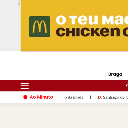
PUB.
DMtv
Hoje
17ºC
24ºC
Braga
Ao Minuto
to e à inovação do mundo da moda
|
Santiago de Compostela in
D.