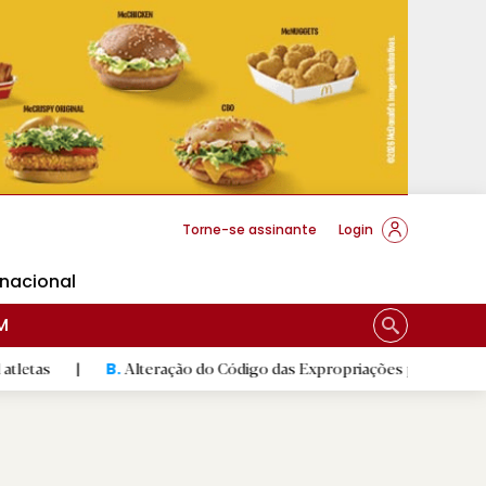
cese Braga
Torne-se assinante
Login
rnacional
M
Alteração do Código das Expropriações pode ajudar construção
B.