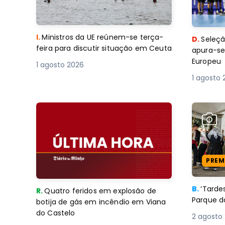
I.
Ministros da UE reúnem-se terça-
D.
Seleçã
feira para discutir situação em Ceuta
apura-se
Europeu
1 agosto 2026
1 agosto 
PREM
B.
‘Tard
R.
Quatro feridos em explosão de
Parque d
botija de gás em incêndio em Viana
do Castelo
2 agosto