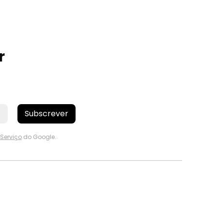
r
Subscrever
Serviço
do Google.