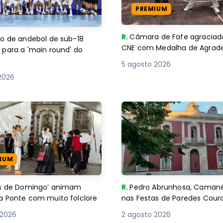
PREMIUM
R.
Câmara de Fafe agraciad
o de andebol de sub-18
CNE com Medalha de Agra
 para a 'main round' do
5 agosto 2026
2026
IUM
es de Domingo’ animam
R.
Pedro Abrunhosa, Camané 
a Ponte com muito folclore
nas Festas de Paredes Cour
 2026
2 agosto 2026