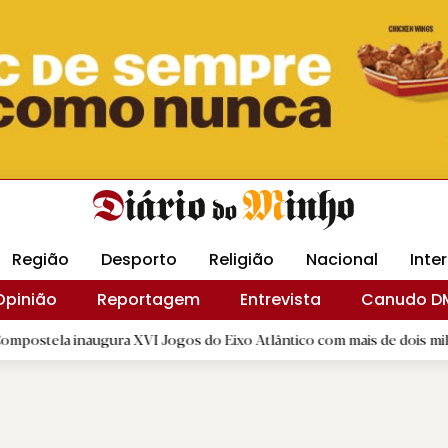
Revista Minha
Gráfica DM
Livraria DM
Arquidio
Região
Desporto
Religião
Nacional
Inte
Opinião
Reportagem
Entrevista
Canudo D
augura XVI Jogos do Eixo Atlântico com mais de dois mil atletas
|