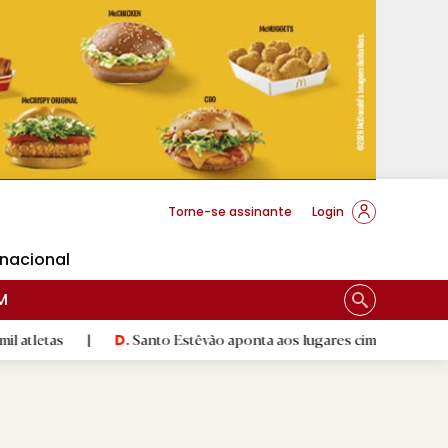
cese Braga
Torne-se assinante
Login
rnacional
M
|
Santo Estêvão aponta aos lugares cimeiros da Honra
|
D.