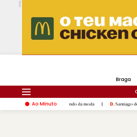
PUB.
DMtv
Hoje
16ºC
28ºC
Braga
Ao Minuto
ento e à inovação do mundo da moda
|
Santiago de Compostela 
D.