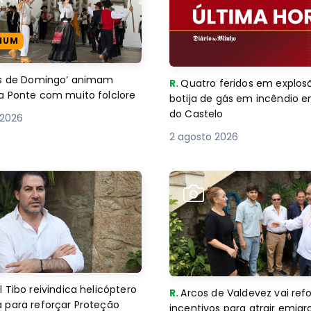
IUM
es de Domingo’ animam
R.
Quatro feridos em explos
a Ponte com muito folclore
botija de gás em incêndio 
do Castelo
 2026
2 agosto 2026
 Tibo reivindica helicóptero
R.
Arcos de Valdevez vai ref
 para reforçar Proteção
incentivos para atrair emigr