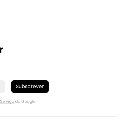
r
Subscrever
Serviço
do Google.