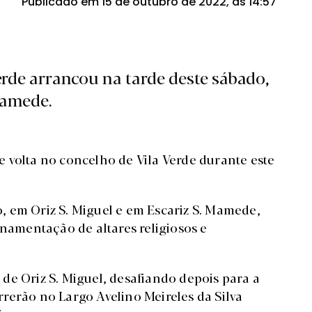
Publicado em 15 de outubro de 2022, às 14:57
erde arrancou na tarde deste sábado,
Mamede.
 volta no concelho de Vila Verde durante este
 em Oriz S. Miguel e em Escariz S. Mamede,
rnamentação de altares religiosos e
de Oriz S. Miguel, desafiando depois para a
rerão no Largo Avelino Meireles da Silva