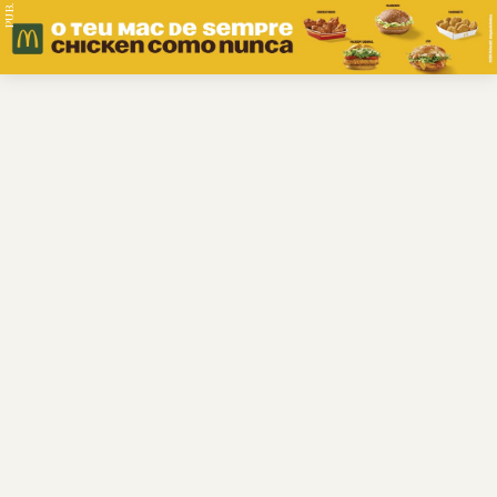
PUB.
Braga
Região
Desporto
Religião
Nacional
Internacional