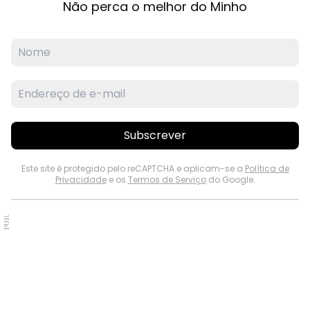
Não perca o melhor do Minho
Subscrever
Este site é protegido pelo reCAPTCHA e aplicam-se a
Política de
Privacidade
e os
Termos de Serviço
do Google.
PUB.