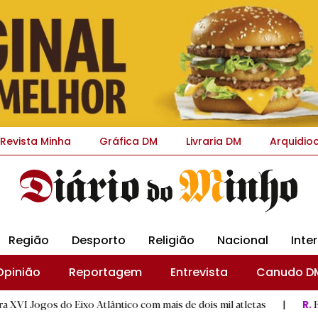
Revista Minha
Gráfica DM
Livraria DM
Arquidio
Região
Desporto
Religião
Nacional
Inte
Opinião
Reportagem
Entrevista
Canudo D
o Eixo Atlântico com mais de dois mil atletas
|
Escuteiros d
R.