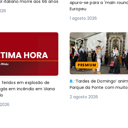
l italiano morre aos 66 anos
apura-se para a 'main round
Europeu
2026
1 agosto 2026
PREMIUM
B.
‘Tardes de Domingo’ an
 feridos em explosão de
Parque da Ponte com muito 
e gás em incêndio em Viana
lo
2 agosto 2026
 2026