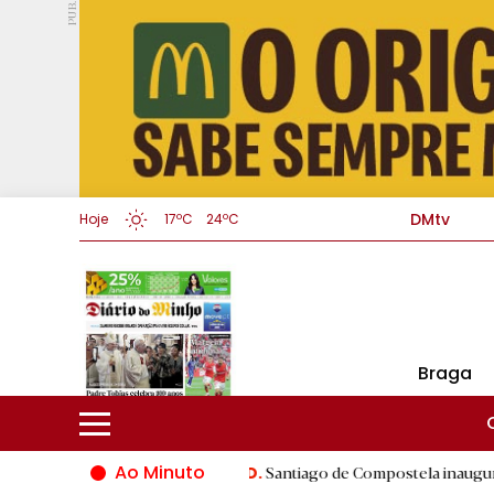
PUB.
DMtv
Hoje
17ºC
24ºC
Braga
Ao Minuto
o mundo da moda
|
Santiago de Compostela inaugura XVI Jogos d
D.