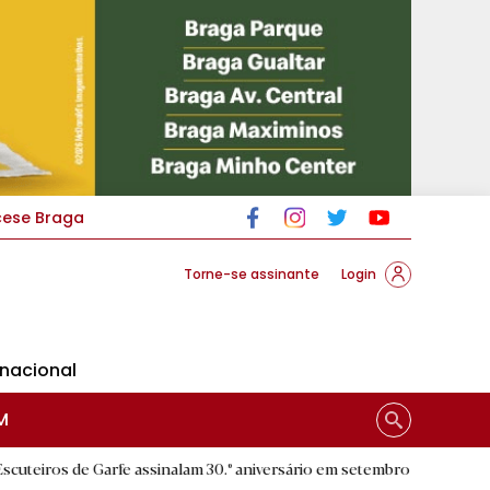
cese Braga
Torne-se assinante
Login
rnacional
M
e Garfe assinalam 30.º aniversário em setembro
|
Santuário da
R.