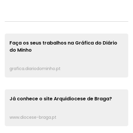
Faça os seus trabalhos na
Gráfica do Diário
do Minho
grafica.diariodominho.pt
Já conhece o site
Arquidiocese de Braga?
www.diocese-braga.pt