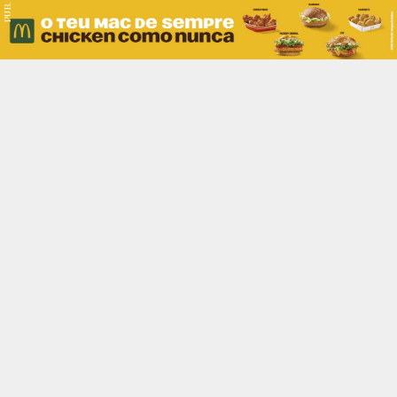
PUB.
Braga
Região
Desporto
Religião
Nacional
Internacional