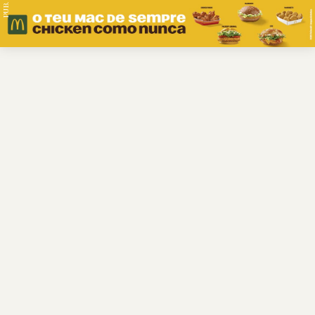
PUB.
Braga
Região
Desporto
Religião
Nacional
Internacional