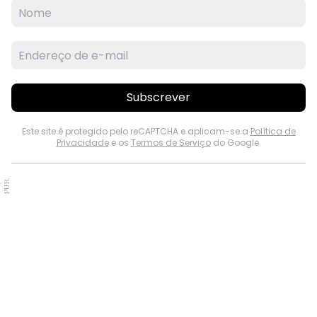
Subscrever
Este site é protegido pelo reCAPTCHA e aplicam-se a
Política de
Privacidade
e os
Termos de Serviço
do Google.
PUB.