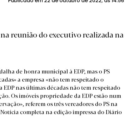
Publicado em 22 de outubro de 2022, às 14:56
 na reunião do executivo realizada na
edalha de honra municipal à EDP, mas o PS
cadas» a empresa «não tem respeitado o
a EDP nas últimas décadas não tem respeitado
ação. Os imóveis propriedade da EDP estão num
rvação», referem os três vereadores do PS na
[Notícia completa na edição impressa do Diário