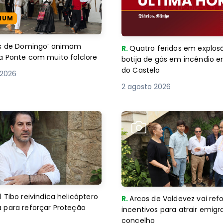
IUM
es de Domingo’ animam
R.
Quatro feridos em explos
a Ponte com muito folclore
botija de gás em incêndio 
do Castelo
 2026
2 agosto 2026
 Tibo reivindica helicóptero
R.
Arcos de Valdevez vai ref
 para reforçar Proteção
incentivos para atrair emigr
concelho