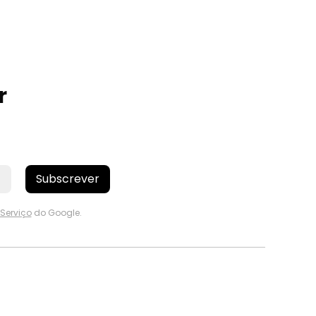
r
Subscrever
Serviço
do Google.