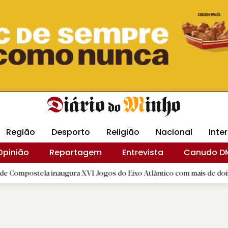
Revista Minha
Gráfica DM
Livraria DM
Arquidio
Região
Desporto
Religião
Nacional
Inte
Opinião
Reportagem
Entrevista
Canudo D
a inaugura XVI Jogos do Eixo Atlântico com mais de dois mil atletas