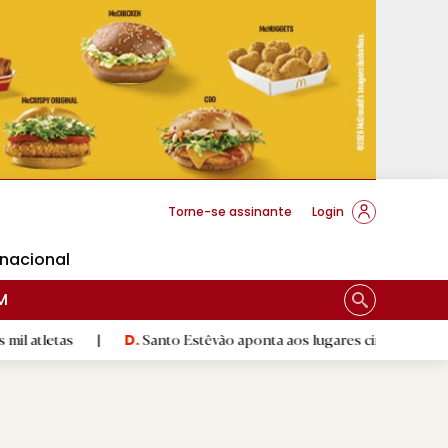
cese Braga
Torne-se assinante
Login
rnacional
M
|
Santo Estêvão aponta aos lugares cimeiros da Honra
|
D.