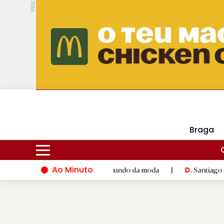
PUB.
DMtv
Hoje
16ºC
28ºC
Braga
Ao Minuto
alento e à inovação do mundo da moda
|
Santiago de Compostel
D.