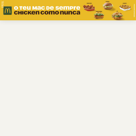
PUB.
Braga
Região
Desporto
Religião
Nacional
Internacional