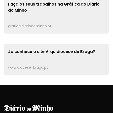
Faça os seus trabalhos na
Gráfica do Diário
do Minho
grafica.diariodominho.pt
Já conhece o site
Arquidiocese de Braga?
www.diocese-braga.pt