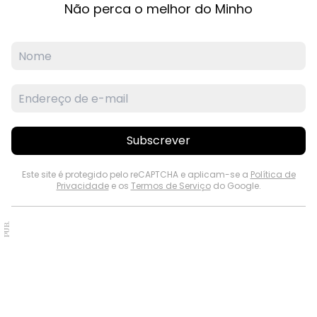
Não perca o melhor do Minho
Subscrever
Este site é protegido pelo reCAPTCHA e aplicam-se a
Política de
Privacidade
e os
Termos de Serviço
do Google.
PUB.