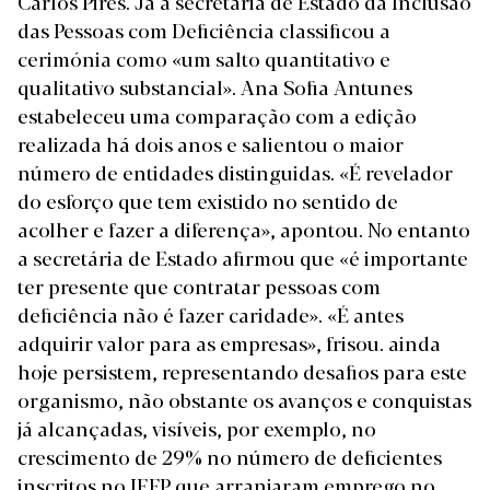
Carlos Pires. Já a secretária de Estado da Inclusão
das Pessoas com Deficiência classificou a
cerimónia como «um salto quantitativo e
qualitativo substancial». Ana Sofia Antunes
estabeleceu uma comparação com a edição
realizada há dois anos e salientou o maior
número de entidades distinguidas. «É revelador
do esforço que tem existido no sentido de
acolher e fazer a diferença», apontou. No entanto
a secretária de Estado afirmou que «é importante
ter presente que contratar pessoas com
deficiência não é fazer caridade». «É antes
adquirir valor para as empresas», frisou. ainda
hoje persistem, representando desafios para este
organismo, não obstante os avanços e conquistas
já alcançadas, visíveis, por exemplo, no
crescimento de 29% no número de deficientes
inscritos no IEFP que arranjaram emprego no