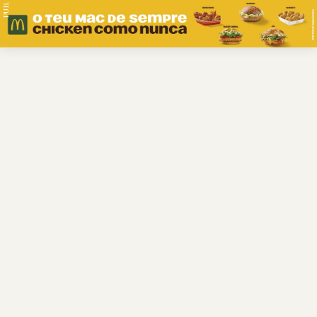
PUB.
Braga
Região
Desporto
Religião
Nacional
Internacional