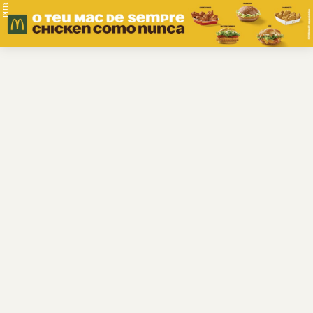
PUB.
Braga
Região
Desporto
Religião
Nacional
Internacional