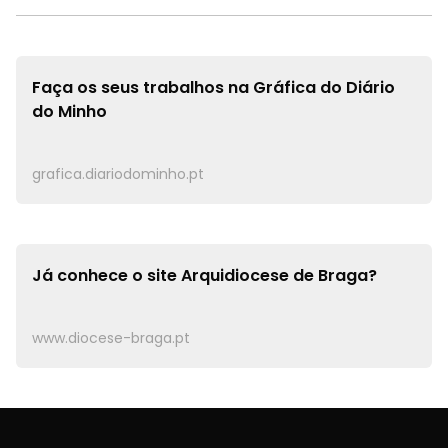
Faça os seus trabalhos na
Gráfica do Diário
do Minho
grafica.diariodominho.pt
Já conhece o site
Arquidiocese de Braga?
www.diocese-braga.pt