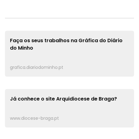
Faça os seus trabalhos na
Gráfica do Diário
do Minho
grafica.diariodominho.pt
Já conhece o site
Arquidiocese de Braga?
www.diocese-braga.pt