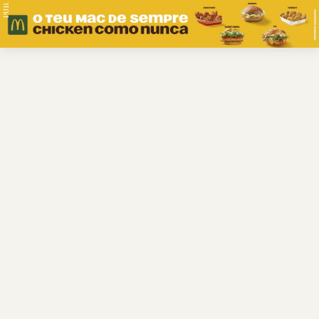
PUB.
Braga
Região
Desporto
Religião
Nacional
Internacional