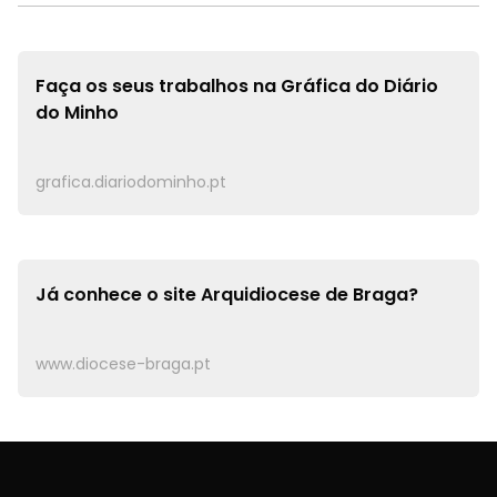
Faça os seus trabalhos na
Gráfica do Diário
do Minho
grafica.diariodominho.pt
Já conhece o site
Arquidiocese de Braga?
www.diocese-braga.pt