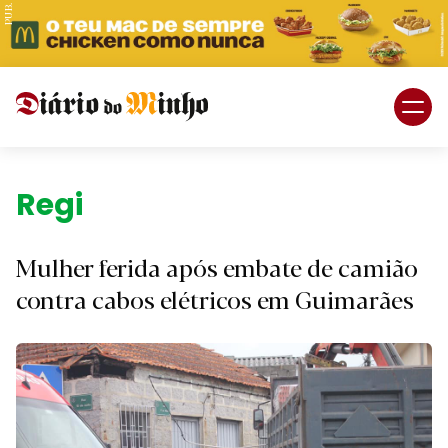
PUB.
Braga
Região
Região.
Desporto
Mulher ferida após embate de camião
Religião
contra cabos elétricos em Guimarães
Nacional
Internacional