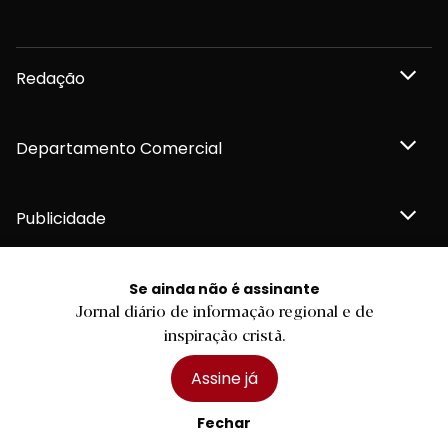
Redação
Departamento Comercial
Publicidade
Se ainda não é assinante
Jornal diário de informação regional e de
Privacidade e Cookies
inspiração cristã.
Termos e Condições
Declaração de compromisso FSC®
Política de Confidencialidade
Assine já
Editar Cookies
for tomorrow by
LKCOM
2026 Diário do Minho, Lda. © Todos os direitos reservados
Fechar