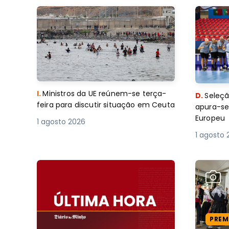
I.
Ministros da UE reúnem-se terça-
D.
Seleçã
feira para discutir situação em Ceuta
apura-se
Europeu
1 agosto 2026
1 agosto 
PREM