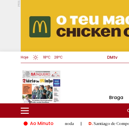
PUB.
DMtv
Hoje
18ºC
28ºC
Braga
Ao Minuto
 inovação do mundo da moda
|
Santiago de Compostela inaugura
D.