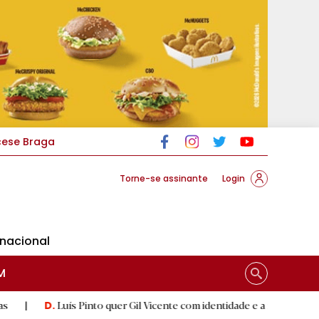
cese Braga
Torne-se assinante
Login
rnacional
M
Luís Pinto quer Gil Vicente com identidade e a respeitar 'herança'
|