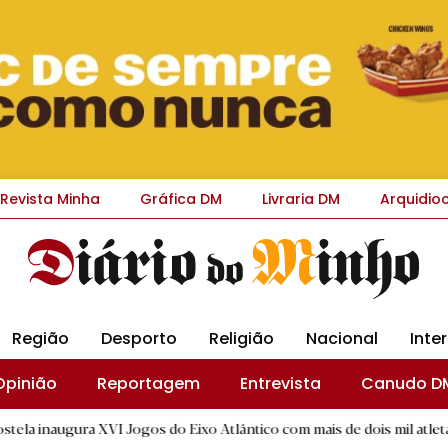
Revista Minha
Gráfica DM
Livraria DM
Arquidio
Região
Desporto
Religião
Nacional
Inte
Opinião
Reportagem
Entrevista
Canudo D
 XVI Jogos do Eixo Atlântico com mais de dois mil atletas
|
D.