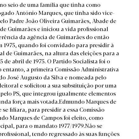
 no seio de uma família que tinha como
ogado António Marques, que tinha sido vice-
elo Padre João Oliveira Guimarães, Abade de
de Guimarães e iniciou a vida profissional
erência da agência de Guimarães do então
 1975, quando foi convidado para presidir à
 de Guimarães, na altura das eleições para a
de abril de 1975. O Partido Socialista foi o
o entanto, a primeira Comissão Administrativa
do José Augusto da Silva e nomeada pelo
itoral e solicitou a sua substituição por uma
 pelo PS, que integrou igualmente elementos
gunda força mais votada.Edmundo Marques de
se filiara, para presidir a essa Comissão
ndo Marques de Campos foi eleito, como
cipal, para o mandato 1977/1979.Não se
profissional, tendo regressado às suas funções