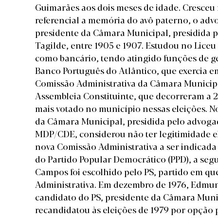
Guimarães aos dois meses de idade. Cresceu
referencial a memória do avô paterno, o adv
presidente da Câmara Municipal, presidida p
Tagilde, entre 1905 e 1907. Estudou no Liceu 
como bancário, tendo atingido funções de g
Banco Português do Atlântico, que exercia em
Comissão Administrativa da Câmara Municipal
Assembleia Constituinte, que decorreram a 25 
mais votado no município nessas eleições. N
da Câmara Municipal, presidida pelo advoga
MDP/CDE, considerou não ter legitimidade ele
nova Comissão Administrativa a ser indicada
do Partido Popular Democrático (PPD), a se
Campos foi escolhido pelo PS, partido em que 
Administrativa. Em dezembro de 1976, Edmu
candidato do PS, presidente da Câmara Muni
recandidatou às eleições de 1979 por opção 