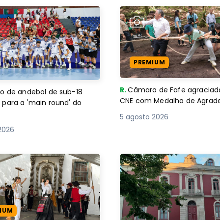
PREMIUM
R.
Câmara de Fafe agraciad
o de andebol de sub-18
CNE com Medalha de Agra
 para a 'main round' do
5 agosto 2026
2026
IUM