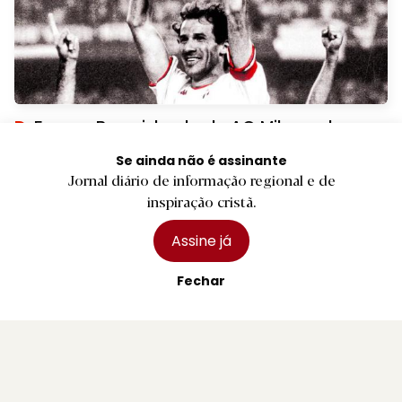
B.
Bombeiros Voluntários de Braga entregam
Se ainda não é assinante
Jornal diário de informação regional e de
novas divisas e capacetes
inspiração cristã.
1 agosto 2026
Assine já
Fechar