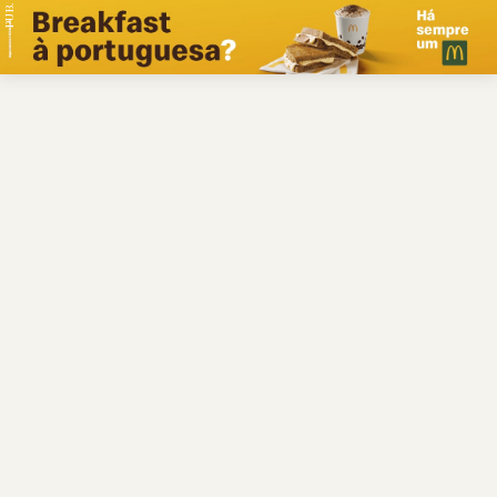
PUB.
Braga
Região
Desporto
Religião
Nacional
Internacional