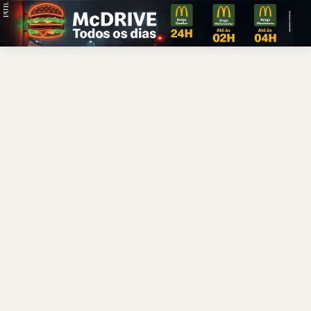
PUB.
Braga
Região
Desporto
Religião
Nacional
Internacional