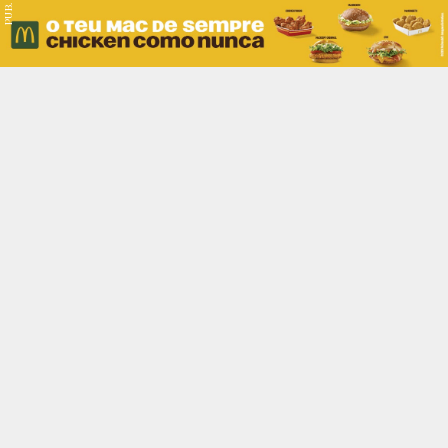
PUB.
Braga
Região
Desporto
Religião
Nacional
Internacional