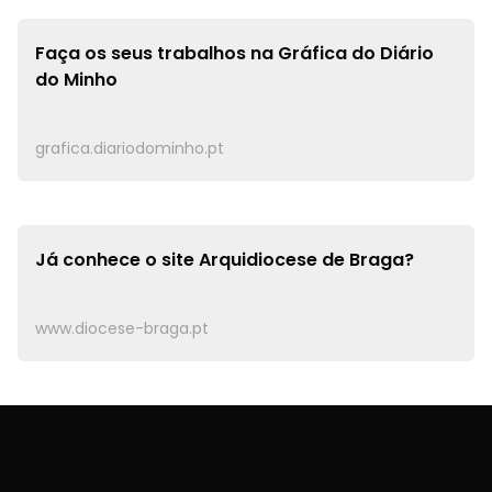
Faça os seus trabalhos na
Gráfica do Diário
do Minho
grafica.diariodominho.pt
Já conhece o site
Arquidiocese de Braga?
www.diocese-braga.pt