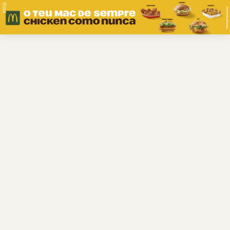
PUB.
Braga
Região
Desporto
Religião
Nacional
Internacional