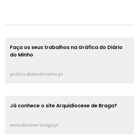
Faça os seus trabalhos na
Gráfica do Diário
do Minho
grafica.diariodominho.pt
Já conhece o site
Arquidiocese de Braga?
www.diocese-braga.pt