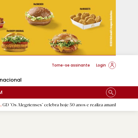
cese Braga
Torne-se assinante
Login
rnacional
M
grienses" celebra hoje 50 anos e realiza amanhã a festa comemorativ