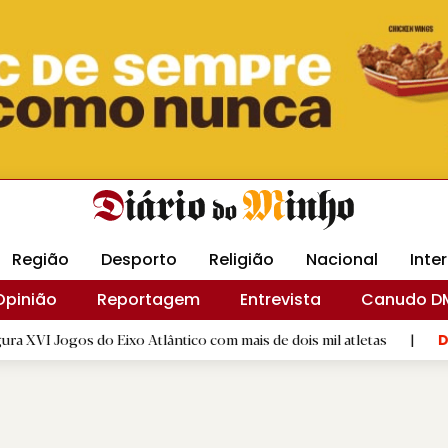
Revista Minha
Gráfica DM
Livraria DM
Arquidio
Região
Desporto
Religião
Nacional
Inte
Opinião
Reportagem
Entrevista
Canudo D
 do Eixo Atlântico com mais de dois mil atletas
|
GD "Os Ale
D.