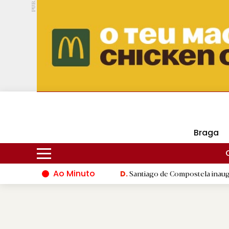
PUB.
DMtv
Hoje
16ºC
30ºC
Braga
Ao Minuto
 do mundo da moda
|
Santiago de Compostela inaugura XVI Jogos
D.