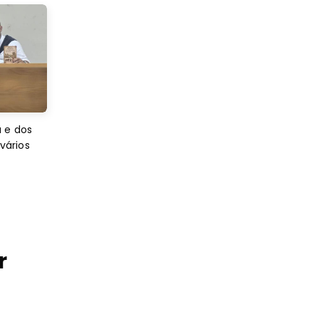
 e dos
 vários
r