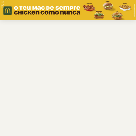
PUB.
Braga
Região
Desporto
Religião
Nacional
Internacional