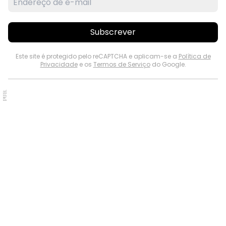
Subscrever
Este site é protegido pelo reCAPTCHA e aplicam-se a
Política de
Privacidade
e os
Termos de Serviço
do Google.
PUB.