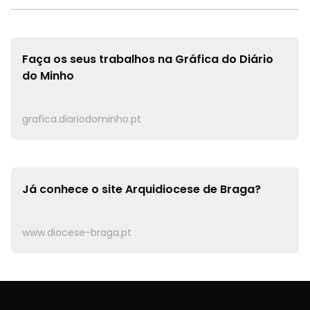
Faça os seus trabalhos na
Gráfica do Diário
do Minho
grafica.diariodominho.pt
Já conhece o site
Arquidiocese de Braga?
www.diocese-braga.pt