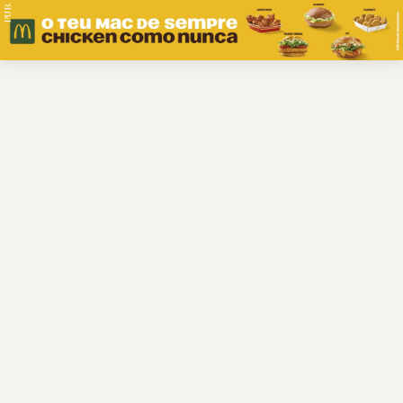
PUB.
Braga
Região
Desporto
Religião
Nacional
Internacional