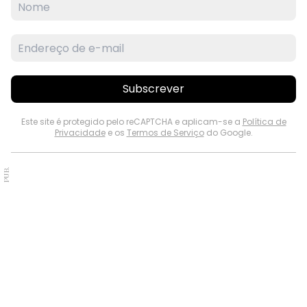
Subscrever
Este site é protegido pelo reCAPTCHA e aplicam-se a
Política de
Privacidade
e os
Termos de Serviço
do Google.
PUB.