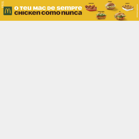
PUB.
Braga
Região
Desporto
Religião
Nacional
Internacional