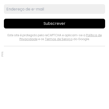
Subscrever
Este site é protegido pelo reCAPTCHA e aplicam-se a
Política de
Privacidade
e os
Termos de Serviço
do Google.
PUB.