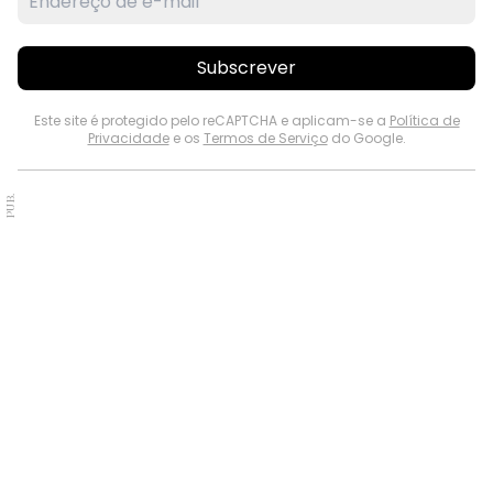
Subscrever
Este site é protegido pelo reCAPTCHA e aplicam-se a
Política de
Privacidade
e os
Termos de Serviço
do Google.
PUB.