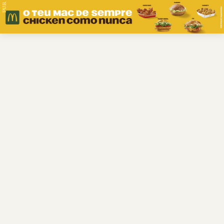
PUB.
Braga
Região
Desporto
Religião
Nacional
Internacional