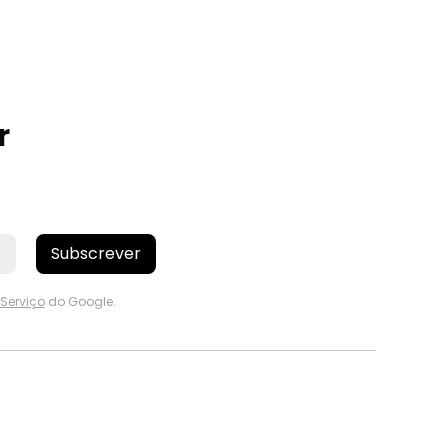
r
Subscrever
Serviço
do Google.