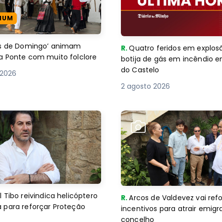
IUM
es de Domingo’ animam
R.
Quatro feridos em explos
a Ponte com muito folclore
botija de gás em incêndio 
do Castelo
 2026
2 agosto 2026
 Tibo reivindica helicóptero
R.
Arcos de Valdevez vai ref
 para reforçar Proteção
incentivos para atrair emigr
concelho