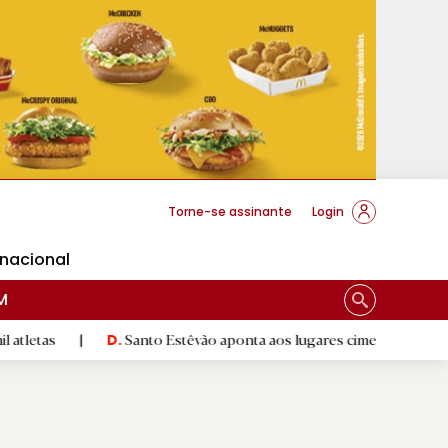
cese Braga
Torne-se assinante
Login
rnacional
M
Santo Estêvão aponta aos lugares cimeiros da Honra
|
D.
D.