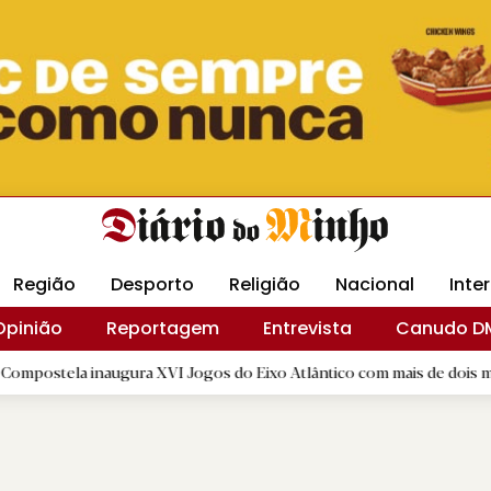
Revista Minha
Gráfica DM
Livraria DM
Arquidio
Região
Desporto
Religião
Nacional
Inte
Opinião
Reportagem
Entrevista
Canudo D
augura XVI Jogos do Eixo Atlântico com mais de dois mil atletas
|