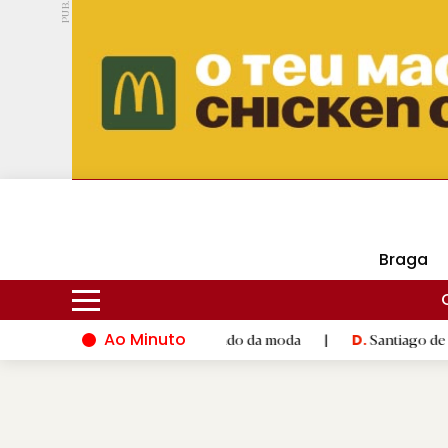
PUB.
DMtv
Hoje
16ºC
28ºC
Braga
Ao Minuto
to e à inovação do mundo da moda
|
Santiago de Compostela in
D.