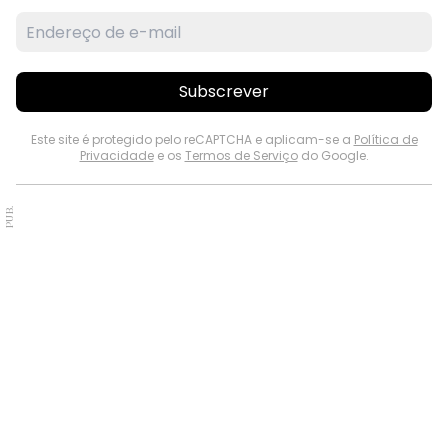
Subscrever
Este site é protegido pelo reCAPTCHA e aplicam-se a
Política de
Privacidade
e os
Termos de Serviço
do Google.
PUB.