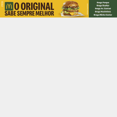
PUB.
Braga
Região
Desporto
Religião
Nacional
Internacional