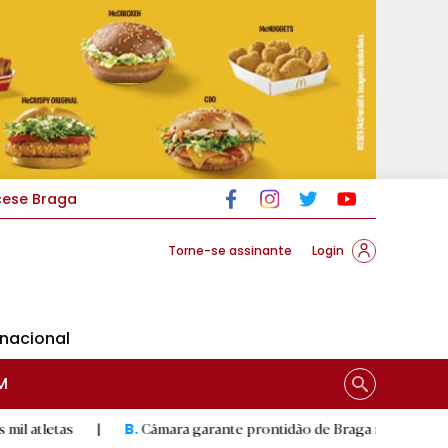
cese Braga
Torne-se assinante
Login
rnacional
M
|
Câmara garante prontidão de Braga no resgate animal
|
B.