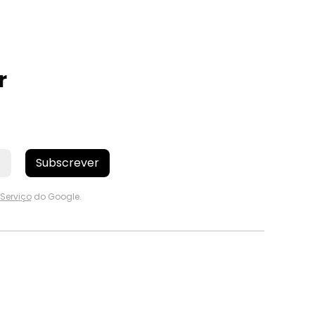
r
Subscrever
Serviço
do Google.