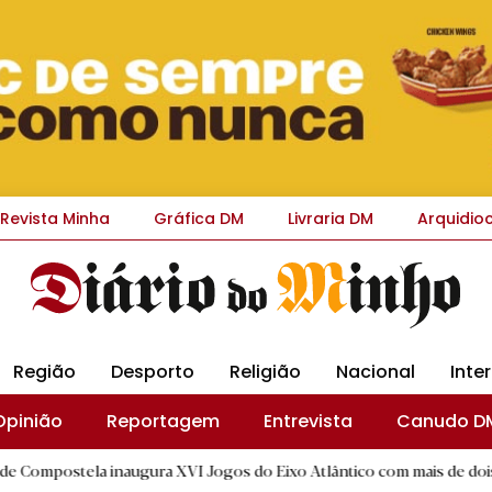
Revista Minha
Gráfica DM
Livraria DM
Arquidio
Região
Desporto
Religião
Nacional
Inte
Opinião
Reportagem
Entrevista
Canudo D
a inaugura XVI Jogos do Eixo Atlântico com mais de dois mil atletas