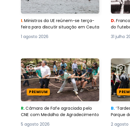
I.
Ministros da UE reúnem-se terça-
D.
Franco
feira para discutir situação em Ceuta
do futebo
1 agosto 2026
31 julho 
PREMIUM
PREM
R.
Câmara de Fafe agraciada pelo
B.
‘Tard
CNE com Medalha de Agradecimento
Parque d
5 agosto 2026
2 agosto