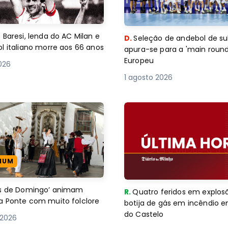
 Baresi, lenda do AC Milan e
D.
Seleção de andebol de su
l italiano morre aos 66 anos
apura-se para a 'main round
Europeu
2026
1 agosto 2026
IUM
es de Domingo’ animam
R.
Quatro feridos em explos
a Ponte com muito folclore
botija de gás em incêndio 
do Castelo
 2026