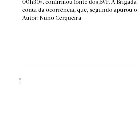
00h30», confirmou fonte dos BVF. A Brigada
conta da ocorrência, que, segundo apurou o 
Autor: Nuno Cerqueira
PUB.