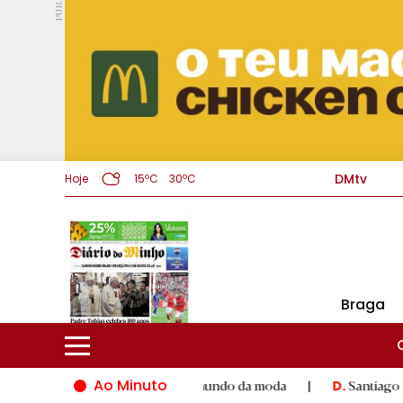
PUB.
DMtv
Hoje
15ºC
30ºC
Braga
Ao Minuto
lento e à inovação do mundo da moda
|
Santiago de Compostel
D.