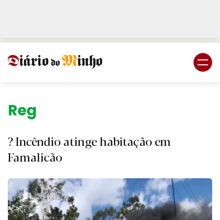
Login
Subscreva DM
Região.
? Incêndio atinge habitação em
Famalicão