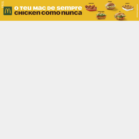
PUB.
Braga
Região
Desporto
Religião
Nacional
Internacional