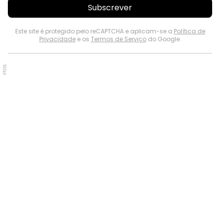
Subscrever
Este site é protegido pelo reCAPTCHA e aplicam-se a
Política de
Privacidade
e os
Termos de Serviço
do Google.
PUB.