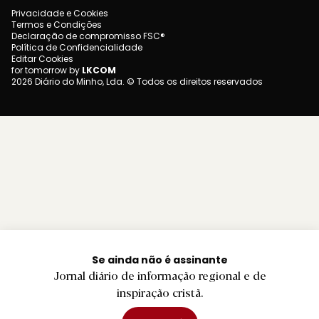
Privacidade e Cookies
Termos e Condições
Declaração de compromisso FSC®
Política de Confidencialidade
Editar Cookies
for tomorrow by
LKCOM
2026 Diário do Minho, Lda. © Todos os direitos reservados
Se ainda não é assinante
Jornal diário de informação regional e de
inspiração cristã.