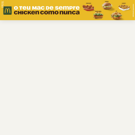
PUB.
Braga
Região
Desporto
Religião
Nacional
Internacional