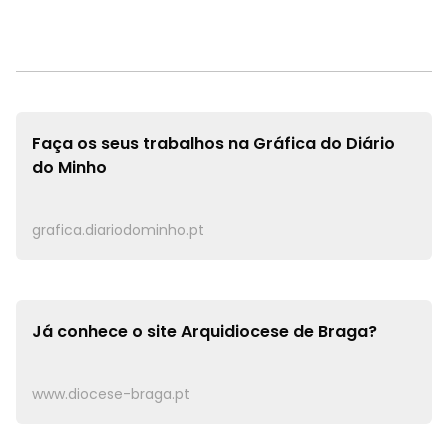
Faça os seus trabalhos na
Gráfica do Diário
do Minho
grafica.diariodominho.pt
Já conhece o site
Arquidiocese de Braga?
www.diocese-braga.pt