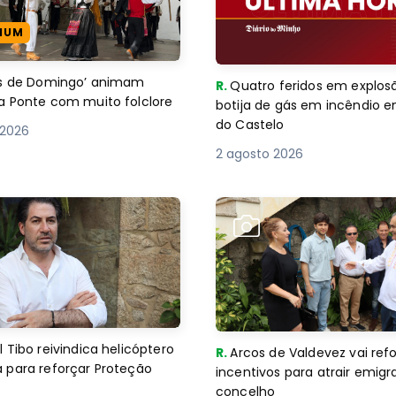
IUM
es de Domingo’ animam
R.
Quatro feridos em explos
a Ponte com muito folclore
botija de gás em incêndio 
do Castelo
 2026
2 agosto 2026
 Tibo reivindica helicóptero
R.
Arcos de Valdevez vai ref
 para reforçar Proteção
incentivos para atrair emigr
concelho