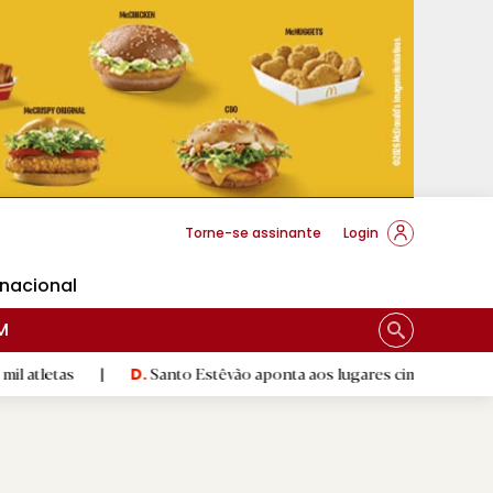
cese Braga
Torne-se assinante
Login
rnacional
M
|
Santo Estêvão aponta aos lugares cimeiros da Honra
|
D.