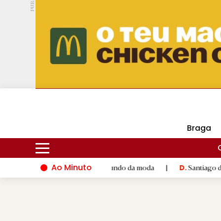
PUB.
DMtv
Hoje
16ºC
28ºC
Braga
Ao Minuto
alento e à inovação do mundo da moda
|
Santiago de Compostel
D.