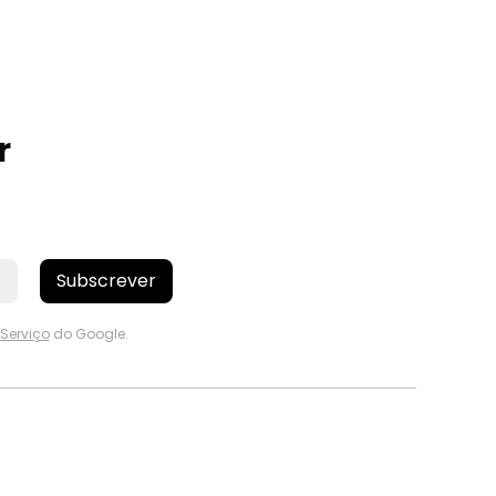
r
Subscrever
Serviço
do Google.