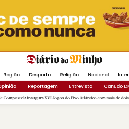
Revista Minha
Gráfica DM
Livraria DM
Arquidio
Região
Desporto
Religião
Nacional
Inte
Opinião
Reportagem
Entrevista
Canudo D
a inaugura XVI Jogos do Eixo Atlântico com mais de dois mil atletas