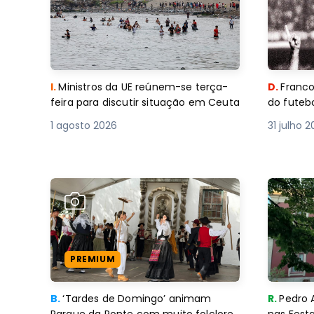
I.
Ministros da UE reúnem-se terça-
D.
Franco
feira para discutir situação em Ceuta
do futebo
1 agosto 2026
31 julho 
PREMIUM
B.
‘Tardes de Domingo’ animam
R.
Pedro 
Parque da Ponte com muito folclore
nas Fest