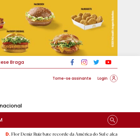
cese Braga
Torne-se assinante
Login
rnacional
M
z Ruiz bate recorde da América do Sul e alcança segunda melhor mar