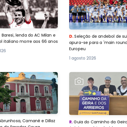
 Baresi, lenda do AC Milan e
D.
Seleção de andebol de su
l italiano morre aos 66 anos
apura-se para a 'main round
Europeu
2026
1 agosto 2026
Abrunhosa, Camané e Dillaz
R.
Guia do Caminho da Geira
as de Paredes Coura