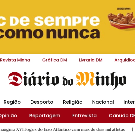
Revista Minha
Gráfica DM
Livraria DM
Arquidio
Região
Desporto
Religião
Nacional
Inte
Opinião
Reportagem
Entrevista
Canudo D
s do Eixo Atlântico com mais de dois mil atletas
|
Flor Deni
D.