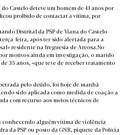
na do Castelo deteve um homem de 41 anos por
ficou proibido de contactar a vítima, por
ndo Distrital da PSP de Viana do Castelo
erça-feira, após ter sido alertada para a
al» residente na freguesia de Areosa.No
«por motivos ainda em investigação, o marido
 de 35 anos, «que teve de receber tratamento
etrada pelo detido, foi hoje de manhã
, tendo sido aplicada como medida de coação a
tada com recurso aos meios técnicos de
u conhecendo alguém vítima de violência
dra da PSP ou posto da GNR, piquete da Polícia