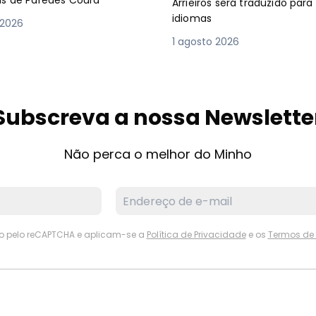
Arrieiros será traduzido para
idiomas
 2026
1 agosto 2026
Subscreva a nossa Newslette
Não perca o melhor do Minho
ido pelo reCAPTCHA e aplicam-se a
Política de Privacidade
e os
Termos de 