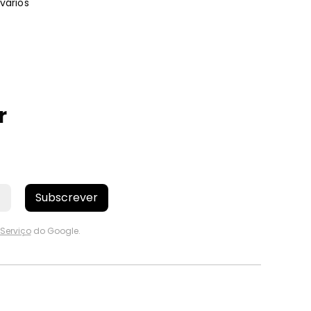
 vários
r
Subscrever
Serviço
do Google.