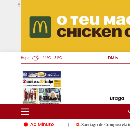
PUB.
DMtv
Hoje
14ºC
31ºC
Braga
Ao Minuto
o do mundo da moda
|
Santiago de Compostela inaugura XVI Jogo
D.