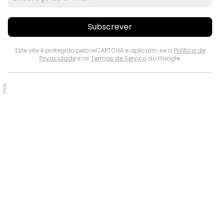
Subscrever
Este site é protegido pelo reCAPTCHA e aplicam-se a
Política de
Privacidade
e os
Termos de Serviço
do Google.
PUB.