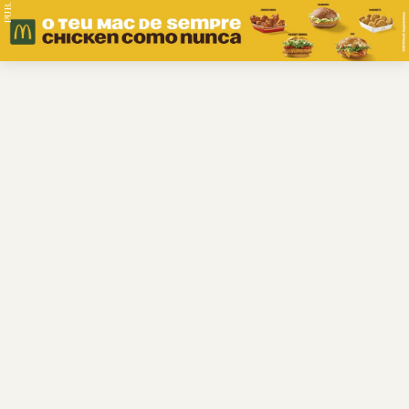
PUB.
Braga
Região
Desporto
Religião
Nacional
Internacional