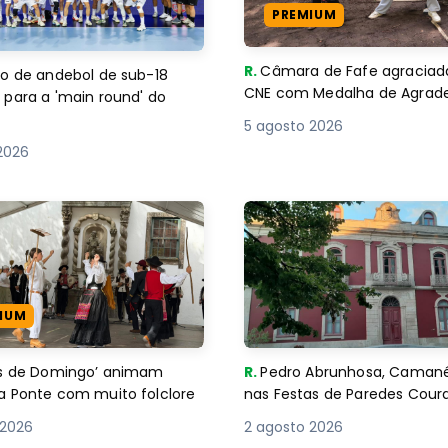
PREMIUM
R.
Câmara de Fafe agraciad
o de andebol de sub-18
CNE com Medalha de Agra
 para a 'main round' do
5 agosto 2026
2026
IUM
es de Domingo’ animam
R.
Pedro Abrunhosa, Camané 
a Ponte com muito folclore
nas Festas de Paredes Cour
 2026
2 agosto 2026