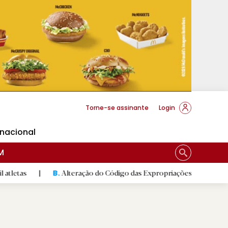
cese Braga
Torne-se assinante
Login
rnacional
M
|
Alteração do Código das Expropriações pode ajudar construç
B.