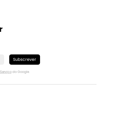
r
Subscrever
Serviço
do Google.