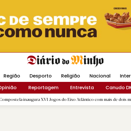
Revista Minha
Gráfica DM
Livraria DM
Arquidio
Região
Desporto
Religião
Nacional
Inte
Opinião
Reportagem
Entrevista
Canudo D
 inaugura XVI Jogos do Eixo Atlântico com mais de dois mil atletas