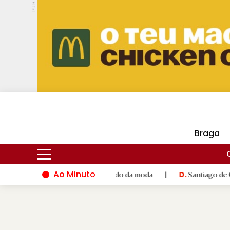
PUB.
DMtv
Hoje
16ºC
29ºC
Braga
Ao Minuto
lento e à inovação do mundo da moda
|
Santiago de Compostela
D.