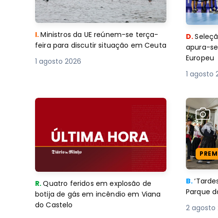
I.
Ministros da UE reúnem-se terça-
D.
Seleçã
feira para discutir situação em Ceuta
apura-se
Europeu
1 agosto 2026
1 agosto 
PREM
B.
‘Tard
R.
Quatro feridos em explosão de
Parque d
botija de gás em incêndio em Viana
do Castelo
2 agosto