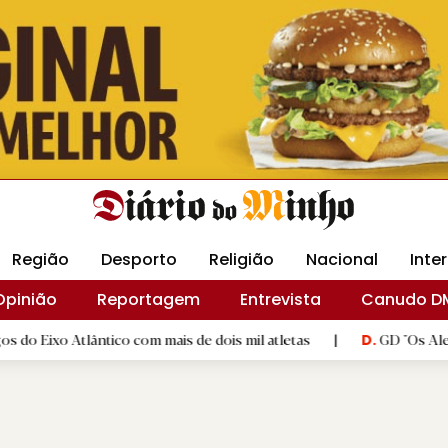
Revista Minha
Gráfica DM
Livraria DM
Arquidio
Região
Desporto
Religião
Nacional
Inte
Opinião
Reportagem
Entrevista
Canudo D
ntico com mais de dois mil atletas
|
GD "Os Alegrienses" cel
D.