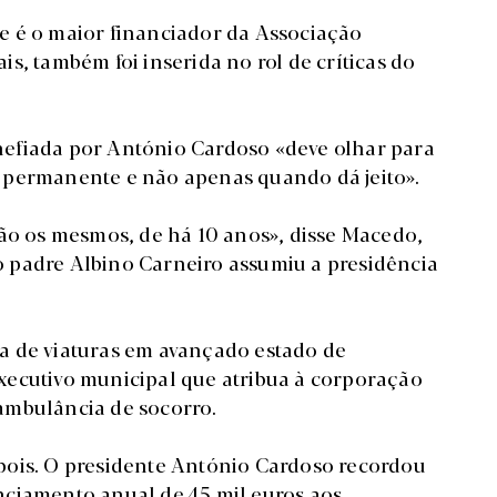
e é o maior financiador da Associação
s, também foi inserida no rol de críticas do
efiada por António Cardoso «deve olhar para
 permanente e não apenas quando dá jeito».
são os mesmos, de há 10 anos», disse Macedo,
 padre Albino Carneiro assumiu a presidência
a de viaturas em avançado estado de
xecutivo municipal que atribua à corporação
ambulância de socorro.
pois. O presidente António Cardoso recordou
nciamento anual de 45 mil euros aos