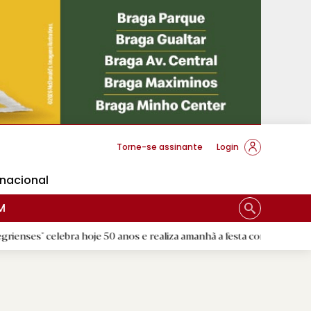
cese Braga
Torne-se assinante
Login
rnacional
M
ebra hoje 50 anos e realiza amanhã a festa comemorativa
|
Flo
D.