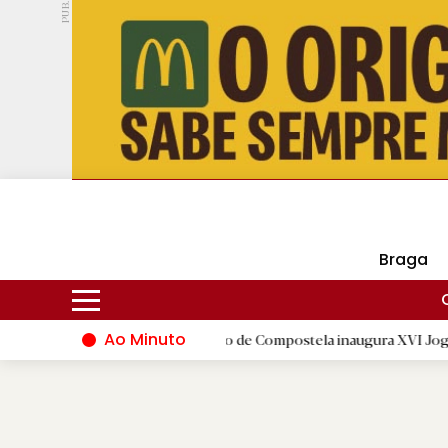
PUB.
DMtv
Hoje
16ºC
30ºC
Braga
Ao Minuto
oda
|
Santiago de Compostela inaugura XVI Jogos do Eixo Atlâ
D.