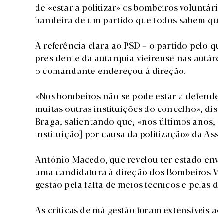
de «estar a politizar» os bombeiros voluntár
bandeira de um partido que todos sabem qua
A referência clara ao PSD – o partido pelo q
presidente da autarquia vieirense nas autár
o comandante endereçou à direção.
«Nos bombeiros não se pode estar a defende
muitas outras instituições do concelho», dis
Braga, salientando que, «nos últimos anos, 
instituição] por causa da politização» da A
António Macedo, que revelou ter estado en
uma candidatura à direção dos Bombeiros Vo
gestão pela falta de meios técnicos e pelas d
As críticas de má gestão foram extensíveis