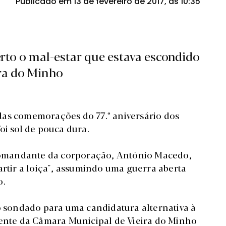
Publicado em 13 de fevereiro de 2017, às 10:35
to o mal-estar que estava escondido
ra do Minho
das comemorações do 77.º aniversário dos
oi sol de pouca dura.
o comandante da corporação, António Macedo,
artir a loiça", assumindo uma guerra aberta
o.
do sondado para uma candidatura alternativa à
dente da Câmara Municipal de Vieira do Minho