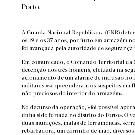
Porto.
A Guarda Nacional Republicana (GNR) detev
os 19 e os 37 anos, por furto em armazém n
foi avançada pela autoridade de segurança p
Em comunicado, o Comando Territorial da G
detenção dos três homens, efetuada na segu
acionamento de um alarme de intrusão no i
militares «surpreenderam os suspeitos em f
não preciosos do interior do armazém».
No decurso da operação, «foi possível apur
tinha sido furtada no distrito do Porto». O 
duas munições, malas de ferramentas, ser
rebarbadora, um carrinho de mão, diversos r