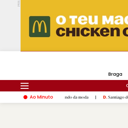
PUB.
DMtv
Hoje
17ºC
30ºC
Braga
Ao Minuto
nto e à inovação do mundo da moda
|
Santiago de Compostela i
D.