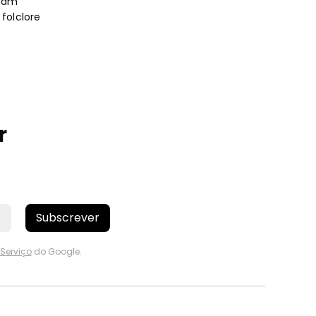
imam
folclore
r
Subscrever
Serviço
do Google.