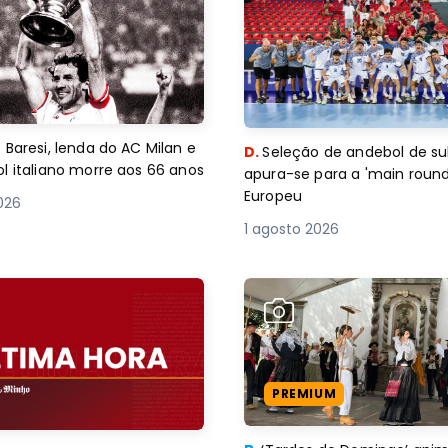
 Baresi, lenda do AC Milan e
D.
Seleção de andebol de su
l italiano morre aos 66 anos
apura-se para a 'main round
Europeu
2026
1 agosto 2026
PREMIUM