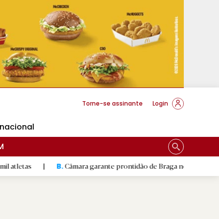
cese Braga
Torne-se assinante
Login
rnacional
M
Câmara garante prontidão de Braga no resgate animal
|
B.