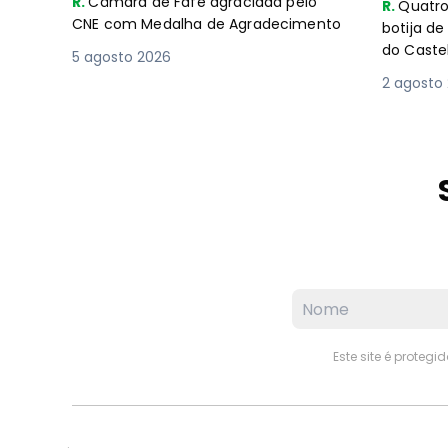
R.
Câmara de Fafe agraciada pelo
R.
Quatro
CNE com Medalha de Agradecimento
botija d
do Caste
5 agosto 2026
2 agosto
Este site é proteg