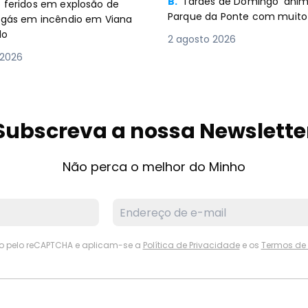
B.
‘Tardes de Domingo’ an
 feridos em explosão de
Parque da Ponte com muito 
e gás em incêndio em Viana
lo
2 agosto 2026
 2026
Subscreva a nossa Newslette
Não perca o melhor do Minho
ido pelo reCAPTCHA e aplicam-se a
Política de Privacidade
e os
Termos de 