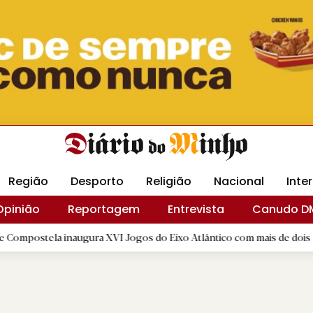
Revista Minha
Gráfica DM
Livraria DM
Arquidio
Região
Desporto
Religião
Nacional
Inte
Opinião
Reportagem
Entrevista
Canudo D
naugura XVI Jogos do Eixo Atlântico com mais de dois mil atletas
|