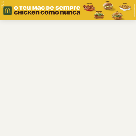
PUB.
Braga
Região
Desporto
Religião
Nacional
Internacional