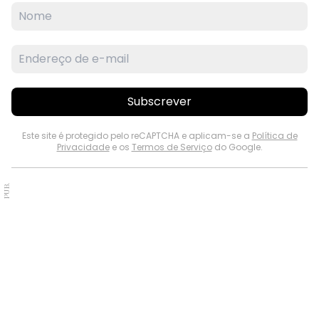
Subscrever
Este site é protegido pelo reCAPTCHA e aplicam-se a
Política de
Privacidade
e os
Termos de Serviço
do Google.
PUB.