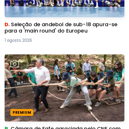
D.
Seleção de andebol de sub-18 apura-se
para a 'main round' do Europeu
1 agosto 2026
PREMIUM
R.
Câmara de Fafe agraciada pelo CNE com