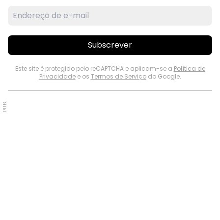
Subscrever
Este site é protegido pelo reCAPTCHA e aplicam-se a
Política de
Privacidade
e os
Termos de Serviço
do Google.
PUB.