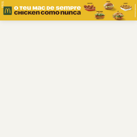
PUB.
Braga
Região
Desporto
Religião
Nacional
Internacional