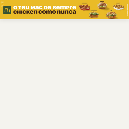
PUB.
Braga
Região
Desporto
Religião
Nacional
Internacional