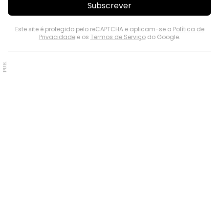
Subscrever
Este site é protegido pelo reCAPTCHA e aplicam-se a
Política de
Privacidade
e os
Termos de Serviço
do Google.
PUB.