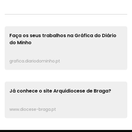
Faça os seus trabalhos na
Gráfica do Diário
do Minho
grafica.diariodominho.pt
Já conhece o site
Arquidiocese de Braga?
www.diocese-braga.pt