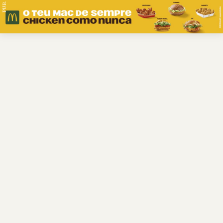
PUB.
Braga
Região
Desporto
Religião
Nacional
Internacional