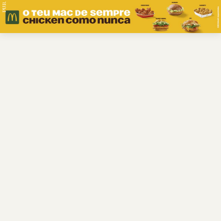
PUB.
Braga
Região
Desporto
Religião
Nacional
Internacional