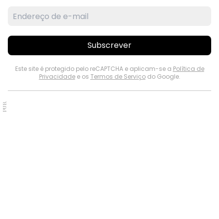
Subscrever
Este site é protegido pelo reCAPTCHA e aplicam-se a
Política de
Privacidade
e os
Termos de Serviço
do Google.
PUB.