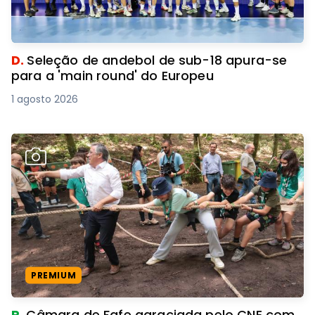
D.
Seleção de andebol de sub-18 apura-se
para a 'main round' do Europeu
1 agosto 2026
PREMIUM
R.
Câmara de Fafe agraciada pelo CNE com