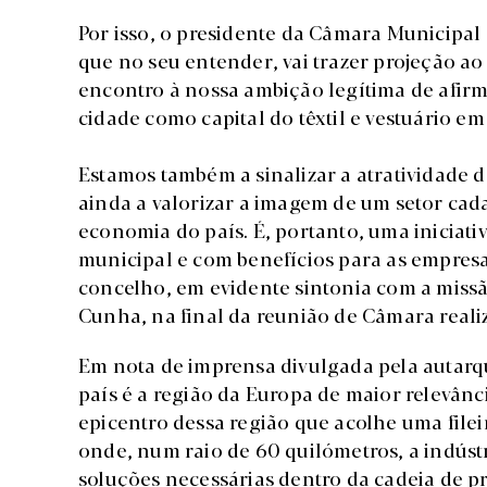
Por isso, o presidente da Câmara Municipal
que no seu entender, vai trazer projeção ao
encontro à nossa ambição legítima de afirm
cidade como capital do têxtil e vestuário em
Estamos também a sinalizar a atratividade do
ainda a valorizar a imagem de um setor cada
economia do país. É, portanto, uma iniciati
municipal e com benefícios para as empresa
concelho, em evidente sintonia com a miss
Cunha, na final da reunião de Câmara real
Em nota de imprensa divulgada pela autarqu
país é a região da Europa de maior relevânc
epicentro dessa região que acolhe uma fileir
onde, num raio de 60 quilómetros, a indústri
soluções necessárias dentro da cadeia de 