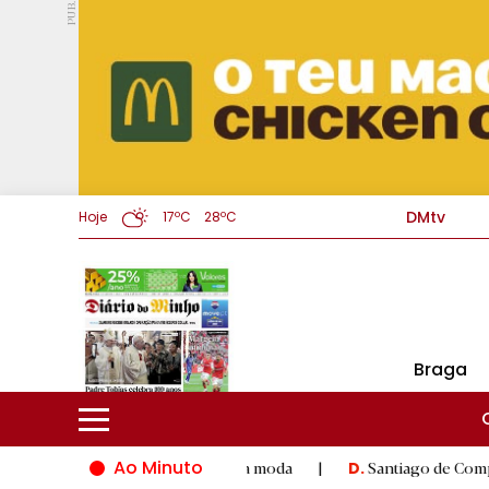
PUB.
DMtv
Hoje
17ºC
28ºC
Braga
Ao Minuto
 à inovação do mundo da moda
|
Santiago de Compostela inaugu
D.