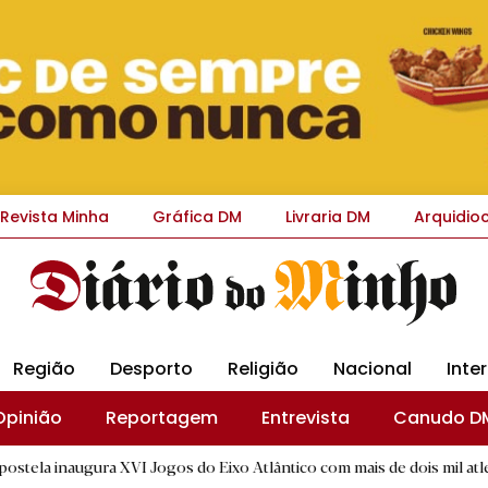
Revista Minha
Gráfica DM
Livraria DM
Arquidio
Região
Desporto
Religião
Nacional
Inte
Opinião
Reportagem
Entrevista
Canudo D
ra XVI Jogos do Eixo Atlântico com mais de dois mil atletas
|
R