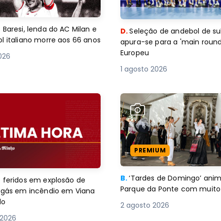
 Baresi, lenda do AC Milan e
D.
Seleção de andebol de su
l italiano morre aos 66 anos
apura-se para a 'main round
Europeu
2026
1 agosto 2026
PREMIUM
B.
‘Tardes de Domingo’ an
 feridos em explosão de
Parque da Ponte com muito 
e gás em incêndio em Viana
lo
2 agosto 2026
 2026