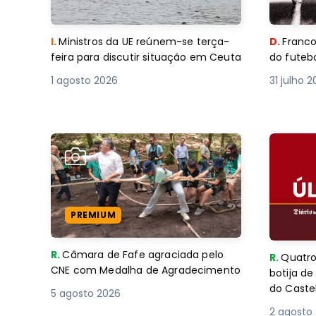
I.
Ministros da UE reúnem-se terça-
D.
Franco
feira para discutir situação em Ceuta
do futebo
1 agosto 2026
31 julho 
PREMIUM
R.
Câmara de Fafe agraciada pelo
R.
Quatro
CNE com Medalha de Agradecimento
botija d
do Caste
5 agosto 2026
2 agosto