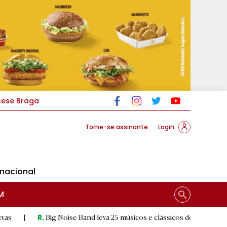
cese Braga
Torne-se assinante
Login
rnacional
M
Big Noise Band leva 25 músicos e clássicos do rock à Póvoa de Lanh
.