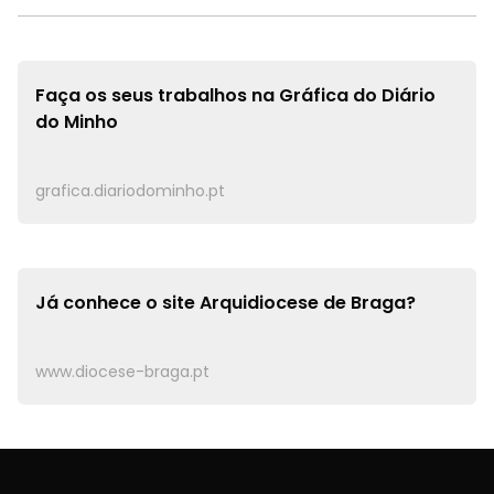
Faça os seus trabalhos na
Gráfica do Diário
do Minho
grafica.diariodominho.pt
Já conhece o site
Arquidiocese de Braga?
www.diocese-braga.pt