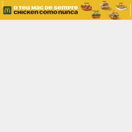
PUB.
Braga
Região
Desporto
Religião
Nacional
Internacional